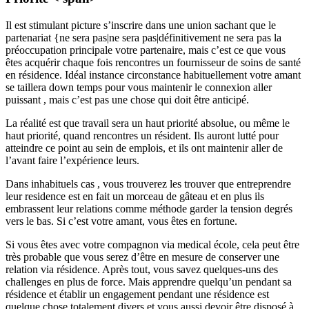
Il est stimulant picture s’inscrire dans une union sachant que le
partenariat {ne sera pas|ne sera pas|définitivement ne sera pas la
préoccupation principale votre partenaire, mais c’est ce que vous
êtes acquérir chaque fois rencontres un fournisseur de soins de santé
en résidence. Idéal instance circonstance habituellement votre amant
se taillera down temps pour vous maintenir le connexion aller
puissant , mais c’est pas une chose qui doit être anticipé.
La réalité est que travail sera un haut priorité absolue, ou même le
haut priorité, quand rencontres un résident. Ils auront lutté pour
atteindre ce point au sein de emplois, et ils ont maintenir aller de
l’avant faire l’expérience leurs.
Dans inhabituels cas ​​, vous trouverez les trouver que entreprendre
leur residence est en fait un morceau de gâteau et en plus ils
embrassent leur relations comme méthode garder la tension degrés
vers le bas. Si c’est votre amant, vous êtes en fortune.
Si vous êtes avec votre compagnon via medical école, cela peut être
très probable que vous serez d’être en mesure de conserver une
relation via résidence. Après tout, vous savez quelques-uns des
challenges en plus de force. Mais apprendre quelqu’un pendant sa
résidence et établir un engagement pendant une résidence est
quelque chose totalement divers et vous aussi devoir être disposé à