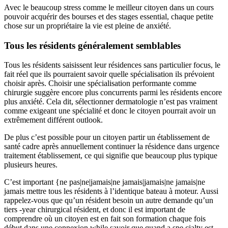
Avec le beaucoup stress comme le meilleur citoyen dans un cours
pouvoir acquérir des bourses et des stages essential, chaque petite
chose sur un propriétaire la vie est pleine de anxiété.
Tous les résidents généralement semblables
Tous les résidents saisissent leur résidences sans particulier focus, le
fait réel que ils pourraient savoir quelle spécialisation ils prévoient
choisir après. Choisir une spécialisation performante comme
chirurgie suggère encore plus concurrents parmi les résidents encore
plus anxiété. Cela dit, sélectionner dermatologie n’est pas vraiment
comme exigeant une spécialité et donc le citoyen pourrait avoir un
extrêmement différent outlook.
De plus c’est possible pour un citoyen partir un établissement de
santé cadre après annuellement continuer la résidence dans urgence
traitement établissement, ce qui signifie que beaucoup plus typique
plusieurs heures.
C’est important {ne pas|ne|jamais|ne jamais|jamais|ne jamais|ne
jamais mettre tous les résidents à l’identique bateau à moteur. Aussi
rappelez-vous que qu’un résident besoin un autre demande qu’un
tiers -year chirurgical résident, et donc il est important de
comprendre où un citoyen est en fait son formation chaque fois
début dans une connexion while savoir que quand a spe cialty est