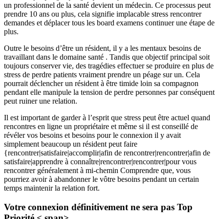
un professionnel de la santé devient un médecin. Ce processus peut
prendre 10 ans ou plus, cela signifie implacable stress rencontrer
demandes et déplacer tous les board examens continuer une étape de
plus.
Outre le besoins d’être un résident, il y a les mentaux besoins de
travaillant dans le domaine santé . Tandis que objectif principal soit
toujours conserver vie, des tragédies effectuer se produire en plus de
stress de perdre patients vraiment prendre un péage sur un. Cela
pourrait déclencher un résident à être timide loin sa compagnon
pendant elle manipule la tension de perdre personnes par conséquent
peut ruiner une relation.
Il est important de garder à l’esprit que stress peut être actuel quand
rencontres en ligne un propriétaire et même si il est conseillé de
révéler vos besoins et besoins pour le connexion il y avait
simplement beaucoup un résident peut faire
{rencontrer|satisfaire|accomplir|afin de rencontrer|rencontrer|afin de
satisfaire|apprendre à connaître|rencontrer|rencontrer|pour vous
rencontrer généralement à mi-chemin Comprendre que, vous
pourriez avoir à abandonner le vôtre besoins pendant un certain
temps maintenir la relation fort.
Votre connexion définitivement ne sera pas Top
Priorité < span>