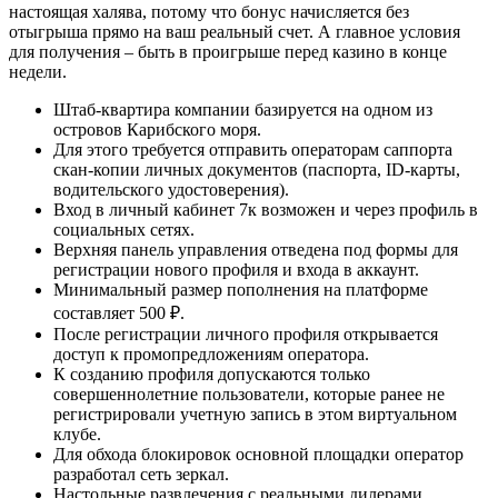
настоящая халява, потому что бонус начисляется без
отыгрыша прямо на ваш реальный счет. А главное условия
для получения – быть в проигрыше перед казино в конце
недели.
Штаб-квартира компании базируется на одном из
островов Карибского моря.
Для этого требуется отправить операторам саппорта
скан-копии личных документов (паспорта, ID-карты,
водительского удостоверения).
Вход в личный кабинет 7к возможен и через профиль в
социальных сетях.
Верхняя панель управления отведена под формы для
регистрации нового профиля и входа в аккаунт.
Минимальный размер пополнения на платформе
составляет 500 ₽.
После регистрации личного профиля открывается
доступ к промопредложениям оператора.
К созданию профиля допускаются только
совершеннолетние пользователи, которые ранее не
регистрировали учетную запись в этом виртуальном
клубе.
Для обхода блокировок основной площадки оператор
разработал сеть зеркал.
Настольные развлечения с реальными дилерами