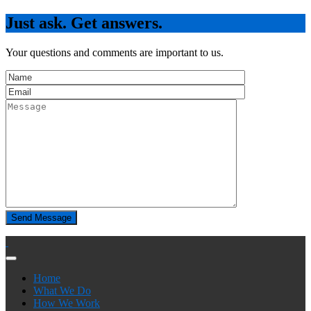
Just ask. Get answers.
Your questions and comments are important to us.
Home
What We Do
How We Work