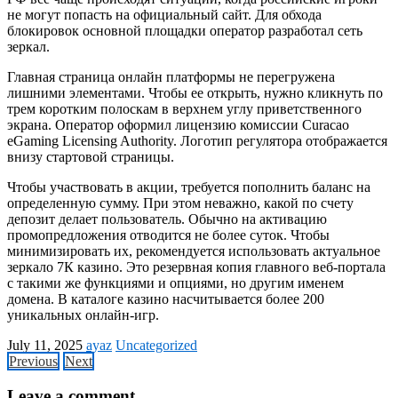
не могут попасть на официальный сайт. Для обхода
блокировок основной площадки оператор разработал сеть
зеркал.
Главная страница онлайн платформы не перегружена
лишними элементами. Чтобы ее открыть, нужно кликнуть по
трем коротким полоскам в верхнем углу приветственного
экрана. Оператор оформил лицензию комиссии Curacao
eGaming Licensing Authority. Логотип регулятора отображается
внизу стартовой страницы.
Чтобы участвовать в акции, требуется пополнить баланс на
определенную сумму. При этом неважно, какой по счету
депозит делает пользователь. Обычно на активацию
промопредложения отводится не более суток. Чтобы
минимизировать их, рекомендуется использовать актуальное
зеркало 7К казино. Это резервная копия главного веб-портала
с такими же функциями и опциями, но другим именем
домена. В каталоге казино насчитывается более 200
уникальных онлайн-игр.
July 11, 2025
ayaz
Uncategorized
Previous
Next
Leave a comment