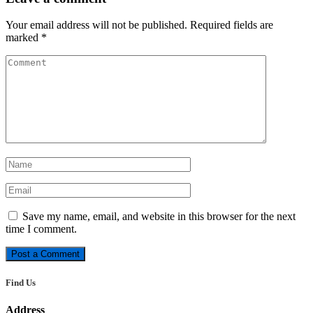
Your email address will not be published.
Required fields are
marked
*
Save my name, email, and website in this browser for the next
time I comment.
Find Us
Address