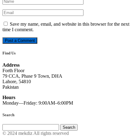
Save my name, email, and website in this browser for the next
time I comment.
Find Us
Address
Forth Floor
79 CCA, Phase 9 Town, DHA
Lahore, 54810
Pakistan
Hours
Monday—Friday: 9:00AM–6:00PM
Search
Search
for:
© 2024 mekdiz All rights reserved