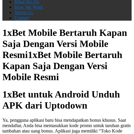
What We Do
How We Work
About Us
Contact
1xBet Mobile Bertaruh Kapan
Saja Dengan Versi Mobile
Resmi1xBet Mobile Bertaruh
Kapan Saja Dengan Versi
Mobile Resmi
1xBet untuk Android Unduh
APK dari Uptodown
Ya, pengguna aplikasi baru bisa mendapatkan bonus khusus. Saat
mendaftar, Anda bisa memasukkan kode promo untuk taruhan gratis
tambahan atau uang bonus. Aplikasi juga memiliki “Toko Kode