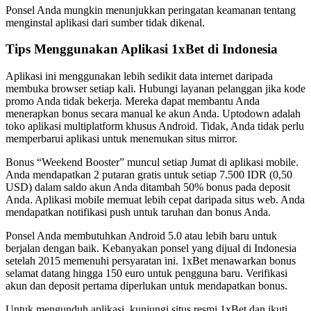
Ponsel Anda mungkin menunjukkan peringatan keamanan tentang
menginstal aplikasi dari sumber tidak dikenal.
Tips Menggunakan Aplikasi 1xBet di Indonesia
Aplikasi ini menggunakan lebih sedikit data internet daripada
membuka browser setiap kali. Hubungi layanan pelanggan jika kode
promo Anda tidak bekerja. Mereka dapat membantu Anda
menerapkan bonus secara manual ke akun Anda. Uptodown adalah
toko aplikasi multiplatform khusus Android. Tidak, Anda tidak perlu
memperbarui aplikasi untuk menemukan situs mirror.
Bonus “Weekend Booster” muncul setiap Jumat di aplikasi mobile.
Anda mendapatkan 2 putaran gratis untuk setiap 7.500 IDR (0,50
USD) dalam saldo akun Anda ditambah 50% bonus pada deposit
Anda. Aplikasi mobile memuat lebih cepat daripada situs web. Anda
mendapatkan notifikasi push untuk taruhan dan bonus Anda.
Ponsel Anda membutuhkan Android 5.0 atau lebih baru untuk
berjalan dengan baik. Kebanyakan ponsel yang dijual di Indonesia
setelah 2015 memenuhi persyaratan ini. 1xBet menawarkan bonus
selamat datang hingga 150 euro untuk pengguna baru. Verifikasi
akun dan deposit pertama diperlukan untuk mendapatkan bonus.
Untuk mengunduh aplikasi, kunjungi situs resmi 1xBet dan ikuti