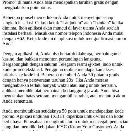
Promo” di mana Anda bisa mendapatkan taruhan gratis dengan
menghabiskan poin bonus.
Beberapa ponsel memerlukan Anda untuk menyetujui setiap
langkah instalasi. Cukup ketuk “Lanjutkan” atau “Izinkan” ketika
diminta. Ikon aplikasi akan muncul di layar utama Anda setelah
instalasi berhasil. Masukkan nomor telepon Indonesia Anda mulai
dengan +62. Ketik kode ini di aplikasi untuk mengonfirmasi nomor
Anda.
Dengan aplikasi ini, Anda bisa bertaruh olahraga, bermain game
kasino, dan bahkan menonton pertandingan langsung.
Bergabunglah dengan saluran Telegram resmi @xbet_indo untuk
kode promo eksklusif. Pengguna mobile mendapatkan akses
prioritas ke kode ini. Beberapa memberi Anda 50 putaran gratis
dengan hanya persyaratan taruhan 23x. Jika Anda merasa
menghabiskan terlalu banyak waktu atau uang untuk bertaruh,
aplikasi memiliki alat permainan bertanggung jawab. Anda bisa
menetapkan batas setoran, mengambil istirahat, atau menutup akun
Anda sementara.
Anda membutuhkan setidaknya 50 poin untuk mendapatkan kode
promo. Aplikasi unduhan 1XBET diperiksa untuk virus dan kode
berbahaya. Perusahaan mengikuti aturan untuk mencegah pencucian
uang dan memiliki kebijakan KYC (Know Your Customer). Anda