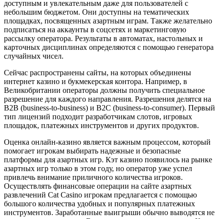
доступным и увлекательным даже для пользователей с
небольшим бюджетом. Они доступны на тематических
площадках, посвященных азартным играм. Также желательно
подписаться на аккаунты в соцсетях и маркетинговую
рассылку оператора. Результаты в автоматах, настольных и
карточных дисциплинах определяются с помощью генератора
случайных чисел.
Сейчас распространены сайты, на которых объединены
интернет казино и букмекерская контора. Например, в
Великобритании операторы должны получить специальное
разрешение для каждого направления. Разрешения делятся на
B2B (business-to-business) и B2C (business-to-consumer). Первый
тип лицензий подходит разработчикам слотов, игровых
площадок, платежных инструментов и других продуктов.
Оценка онлайн-казино является важным процессом, который
помогает игрокам выбирать надежные и безопасные
платформы для азартных игр. Кэт казино появилось на рынке
азартных игр только в этом году, но оператор уже успел
привлечь внимание приличного количества игроков.
Осуществлять финансовые операции на сайте азартных
развлечений Cat Casino игрокам предлагается с помощью
большого количества удобных и популярных платежных
инструментов. Заработанные выигрыши обычно выводятся не