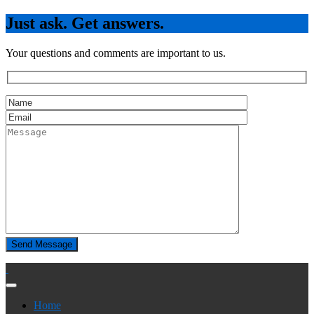
Just ask. Get answers.
Your questions and comments are important to us.
Home