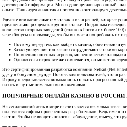
достоверной информации. Мы создали детализированный анали
опыте. Наш отдел аналитики постоянно контролирует деятельн
Уделите внимание лимитам ставок и выигрышей, которые устан
предпочитающих делать крупные ставки. По данным исследов
количество игорных заведений (только в России их более 100)
через бонусы и промокоды, чтобы вы могли попробовать их игр
Поэтому перед тем, как выбрать казино, обязательно изу
Зачастую лучшие топ казино сотрудничают с такими корпо
По мнению опытных игроков, мошеннические площадки н
Однако если игрок все же сомневается, он может определ
Это сертифицированная разработка компании NetEnt (Net Enter
удачу в бонусном раунде. По отзывам пользователей, это игра
Игроку предоставляется возможность сорвать прогрессивный 
начать игру с минимальными вложениями.
ПОПУЛЯРНЫЕ ОНЛАЙН КАЗИНО В РОССИИ 
На сегодняшний день в мире насчитывается несколько тысяч ви
пользуются софтом проверенных разработчиков. Ведь именно п
честно. Чтобы не вводить никого в заблуждение, отмечу, что ру