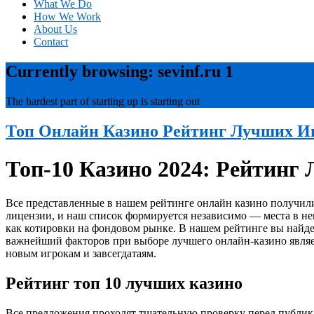
What We Do
How We Work
About Us
Contact
Currently browsing: sevinf.ru 1
The hardest part of starting up is starting out
Топ Онлайн Казино Рейтинг Лучших Иг
Топ-10 Казино 2024: Рейтинг
Все представленные в нашем рейтинге онлайн казино получил
лицензии, и наш список формируется независимо — места в не
как котировки на фондовом рынке. В нашем рейтинге вы найде
важнейший факторов при выборе лучшего онлайн-казино являетс
новым игрокам и завсегдатаям.
Рейтинг топ 10 лучших казино
Все предложения проходят тщательную проверку перед публика