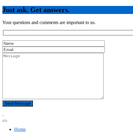
Just ask. Get answers.
Your questions and comments are important to us.
Home