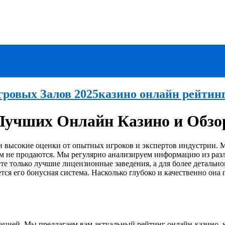
ровых Залов 2025казино онлайн рейтин
 Лучших Онлайн Казино и Обз
и высокие оценки от опытных игроков и экспертов индустрии.
м не продаются. Мы регулярно анализируем информацию из разл
те только лучшие лицензионные заведения, а для более детальн
я его бонусная система. Насколько глубоко и качественно она п
цией. Мы предлагаем вам актуальный рейтинг онлайн-казино, к