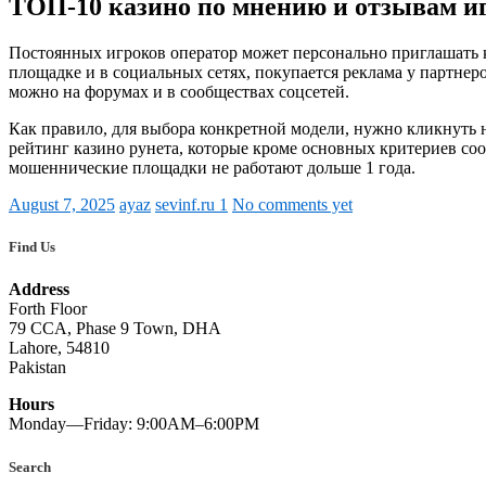
ТОП-10 казино по мнению и отзывам и
Постоянных игроков оператор может персонально приглашать
площадке и в социальных сетях, покупается реклама у партне
можно на форумах и в сообществах соцсетей.
Как правило, для выбора конкретной модели, нужно кликнуть на
рейтинг казино рунета, которые кроме основных критериев со
мошеннические площадки не работают дольше 1 года.
August 7, 2025
ayaz
sevinf.ru 1
No comments yet
Find Us
Address
Forth Floor
79 CCA, Phase 9 Town, DHA
Lahore, 54810
Pakistan
Hours
Monday—Friday: 9:00AM–6:00PM
Search