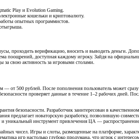
atic Play и Evolution Gaming.
 электронные кошельки и криптовалюту.
 работы опытных программистов.
 отыгрыша.
нусы, проходить верификацию, вносить и выводить деньги. Доп
ема поощрений, доступная каждому игроку. Зайдя на официальны
ы за свою активность за игровыми столами.
 — от 500 рублей. После пополнения пользователь может сразу 
зопасности проверяет данные в течение 1–2 рабочих дней. Посл
антия безопасности. Разработчик заинтересован в качественном
ния предлагает новаторскую разработку, позволившую совмести
 и уникальный инструмент привлечения ЦА — распространение
чайных чисел. Игры и слоты, размещенные на платформе, харак
тика игр настолько глубоко продумана, что игрок с интересом 