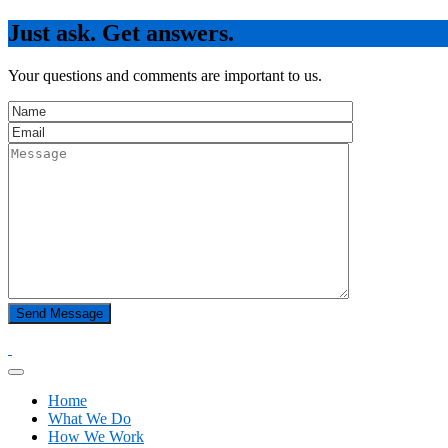
Just ask. Get answers.
Your questions and comments are important to us.
Home
What We Do
How We Work