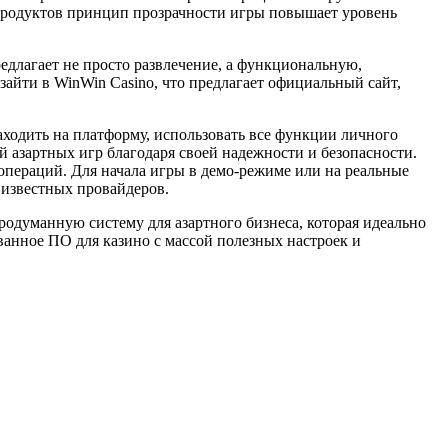
х продуктов принцип прозрачности игры повышает уровень
едлагает не просто развлечение, а функциональную,
 зайти в WinWin Casino, что предлагает официальный сайт,
аходить на платформу, использовать все функции личного
 азартных игр благодаря своей надежности и безопасности.
пераций. Для начала игры в демо-режиме или на реальные
 известных провайдеров.
родуманную систему для азартного бизнеса, которая идеально
ванное ПО для казино с массой полезных настроек и