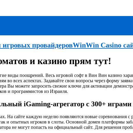
 игровых провайдеровWinWin Casino са
оматов и казино прям тут!
ие виды поощрений. Весь игровой софт в Вин Вин казино харак
м во всех аспектах. Задавайте свои вопросы через форму заявки 
жера Вы можете запросить свежие ключи для активации демонстра
иков и программистов из Израиля.
альный iGaming-агрегатор с 300+ играми
рах. На сайте каждую неделю появляются новые соревнования с
так и опытных игроков в слоты. Основной домен платформы забл
ператора не могут попасть на официальный сайт. Для решения п