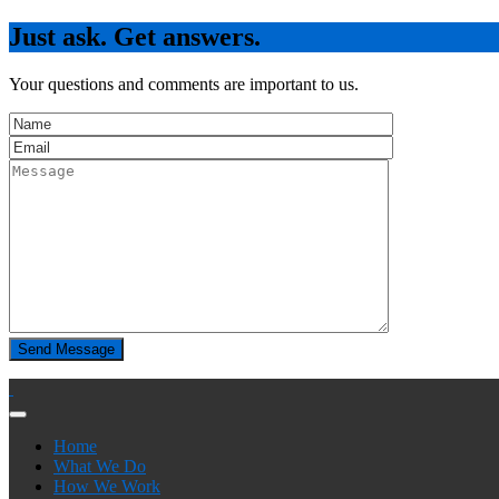
Just ask. Get answers.
Your questions and comments are important to us.
Home
What We Do
How We Work