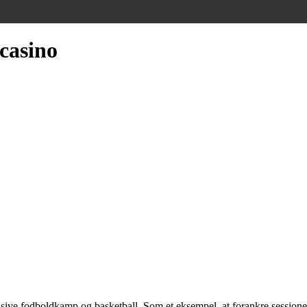
 casino
ive fodboldkamp og basketball. Som et eksempel, at forankre sessioner i